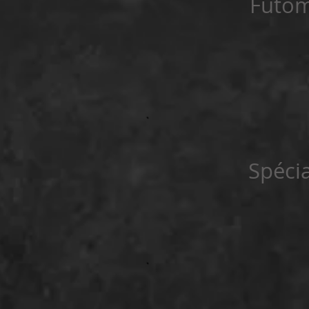
Futom
Spécia