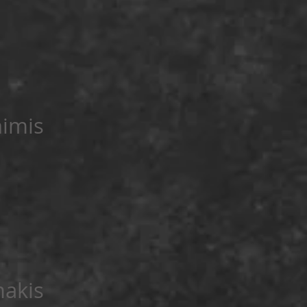
himis
akis