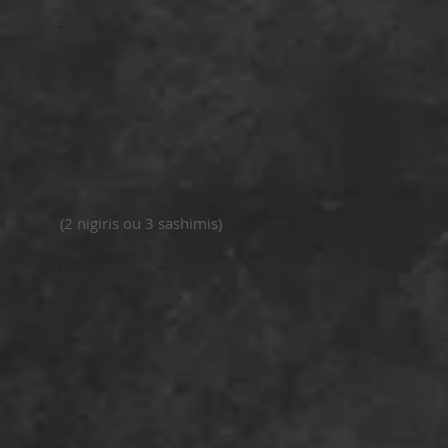
(2 nigiris ou 3 sashimis)