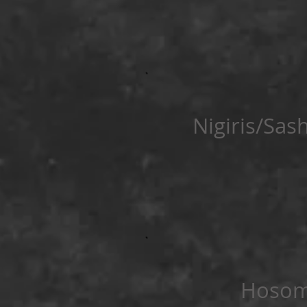
Nigiris/Sas
Hosom