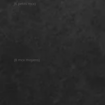
(6 petits mcx)
(8 mcx moyens)