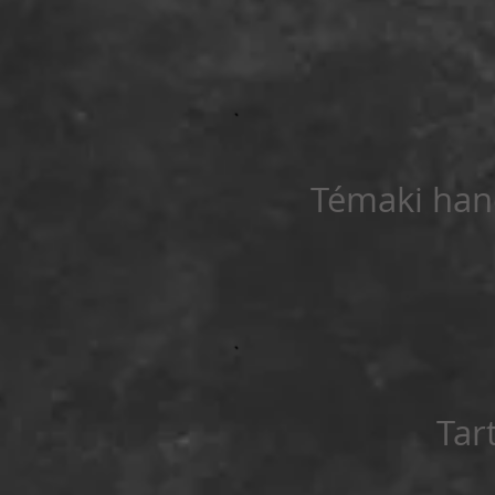
Témaki han
Tar