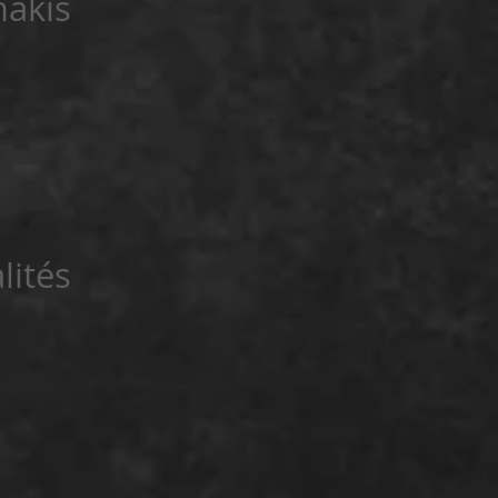
akis
lités