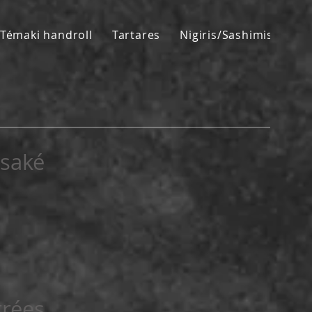
Témaki handroll
Tartares
Nigiris/Sashimis
Ho
 saké
trées