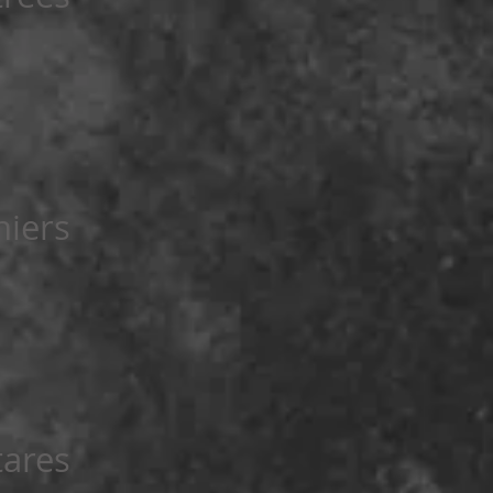
niers
tares