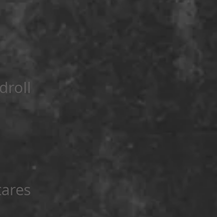
droll
tares