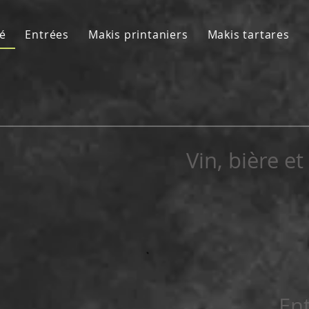
ké
Entrées
Makis printaniers
Makis tartares
Vin, bière et
En